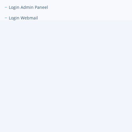
Login Admin Paneel
Login Webmail
Documentatie
Bedrijfs identiteit
Over ons CMS
Disclaimer
Services
Kerkwebsites
Non-profit organisaties
Email met eigen domeinnaam
Huisstijlontwerp en Logo's