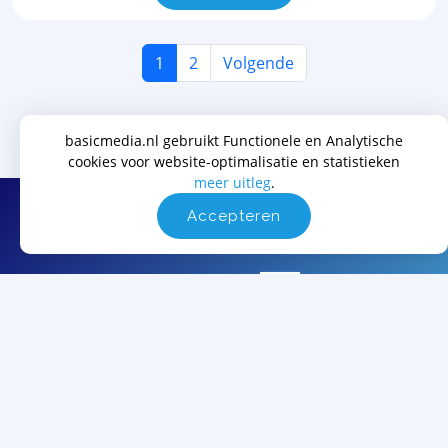
1
2
Volgende
basicmedia.nl gebruikt Functionele en Analytische
cookies voor website-optimalisatie en statistieken
meer uitleg
.
Met trots ondersteunen wij verschillende
Accepteren
organisaties, waaronder: